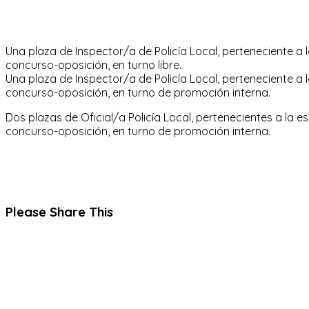
Una plaza de Inspector/a de Policía Local, perteneciente a l
concurso-oposición, en turno libre.
Una plaza de Inspector/a de Policía Local, perteneciente a l
concurso-oposición, en turno de promoción interna.
Dos plazas de Oficial/a Policía Local, pertenecientes a la e
concurso-oposición, en turno de promoción interna.
Compartir
Please Share This
este
Se
contenido
abre
en
una
nueva
ventana