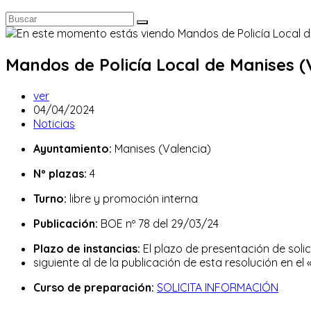
Mandos de Policía Local de Manises (
Autor
ver
de
Publicación
04/04/2024
la
de
Categoría
Noticias
entrada:
la
de
Ayuntamiento:
Manises (Valencia)
entrada:
la
entrada:
Nº plazas:
4
Turno:
libre y promoción interna
Publicación:
BOE nº 78 del 29/03/24
Plazo de instancias:
El plazo de presentación de solic
siguiente al de la publicación de esta resolución en el «
Curso de preparación:
SOLICITA INFORMACIÓN