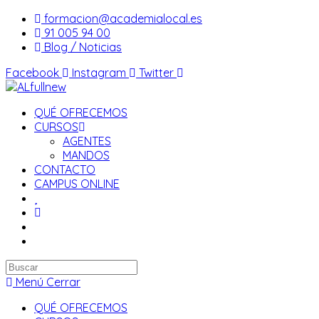
Saltar
formacion@academialocal.es
al
91 005 94 00
contenido
Blog / Noticias
Facebook
Instagram
Twitter
QUÉ OFRECEMOS
CURSOS
AGENTES
MANDOS
CONTACTO
CAMPUS ONLINE
Buscar
en
Menú
Cerrar
esta
QUÉ OFRECEMOS
web