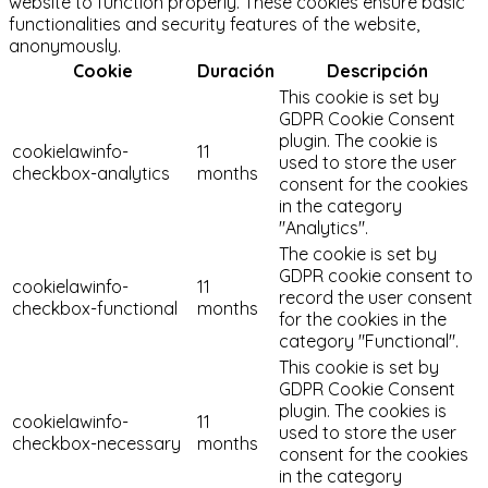
website to function properly. These cookies ensure basic
functionalities and security features of the website,
anonymously.
Cookie
Duración
Descripción
This cookie is set by
GDPR Cookie Consent
plugin. The cookie is
cookielawinfo-
11
used to store the user
checkbox-analytics
months
consent for the cookies
in the category
"Analytics".
The cookie is set by
GDPR cookie consent to
cookielawinfo-
11
record the user consent
checkbox-functional
months
for the cookies in the
category "Functional".
This cookie is set by
GDPR Cookie Consent
plugin. The cookies is
cookielawinfo-
11
used to store the user
checkbox-necessary
months
consent for the cookies
in the category