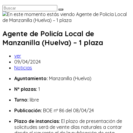
Agente de Policía Local de
Manzanilla (Huelva) – 1 plaza
Autor
ver
de
Publicación
09/04/2024
la
de
Categoría
Noticias
entrada:
la
de
Ayuntamiento:
Manzanilla (Huelva)
entrada:
la
entrada:
Nº plazas:
1
Turno:
libre
Publicación:
BOE nº 86 del 08/04/24
Plazo de instancias:
El plazo de presentación de
solicitudes será de veinte días naturales a contar
desde el siguiente al de la publicación de esta