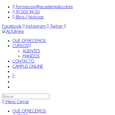
Saltar
formacion@academialocal.es
al
91 005 94 00
contenido
Blog / Noticias
Facebook
Instagram
Twitter
QUÉ OFRECEMOS
CURSOS
AGENTES
MANDOS
CONTACTO
CAMPUS ONLINE
Buscar
en
Menú
Cerrar
esta
QUÉ OFRECEMOS
web