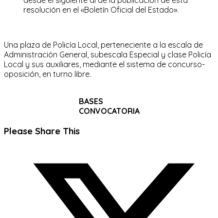
resolución en el «Boletín Oficial del Estado».
Una plaza de Policía Local, perteneciente a la escala de
Administración General, subescala Especial y clase Policía
Local y sus auxiliares, mediante el sistema de concurso-
oposición, en turno libre.
BASES
CONVOCATORIA
Compartir
Please Share This
este
Se
contenido
abre
en
una
nueva
ventana