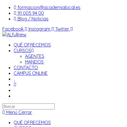
Saltar
formacion@academialocal.es
al
91 005 94 00
contenido
Blog / Noticias
Facebook
Instagram
Twitter
QUÉ OFRECEMOS
CURSOS
AGENTES
MANDOS
CONTACTO
CAMPUS ONLINE
Buscar
en
Menú
Cerrar
esta
QUÉ OFRECEMOS
web