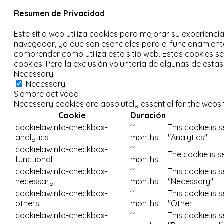
Resumen de Privacidad
Este sitio web utiliza cookies para mejorar su experienci
navegador, ya que son esenciales para el funcionamiento
comprender cómo utiliza este sitio web.
Estas cookies s
cookies.
Pero la exclusión voluntaria de algunas de esta
Necessary
Necessary
Siempre activado
Necessary cookies are absolutely essential for the websi
Cookie
Duración
cookielawinfo-checkbox-
11
This cookie is 
analytics
months
"Analytics".
cookielawinfo-checkbox-
11
The cookie is s
functional
months
cookielawinfo-checkbox-
11
This cookie is 
necessary
months
"Necessary".
cookielawinfo-checkbox-
11
This cookie is 
others
months
"Other.
cookielawinfo-checkbox-
11
This cookie is 