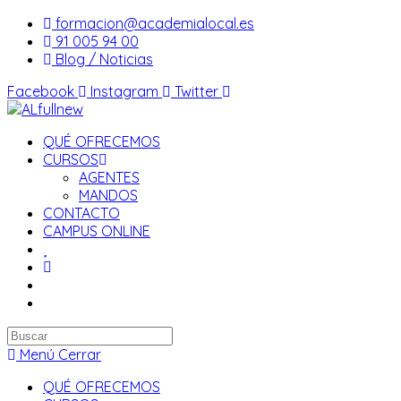
Saltar
formacion@academialocal.es
al
91 005 94 00
contenido
Blog / Noticias
Facebook
Instagram
Twitter
QUÉ OFRECEMOS
CURSOS
AGENTES
MANDOS
CONTACTO
CAMPUS ONLINE
Buscar
en
Menú
Cerrar
esta
QUÉ OFRECEMOS
web