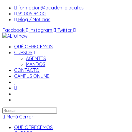
Saltar
formacion@academialocal.es
al
91 005 94 00
contenido
Blog / Noticias
Facebook
Instagram
Twitter
QUÉ OFRECEMOS
CURSOS
AGENTES
MANDOS
CONTACTO
CAMPUS ONLINE
Buscar
en
Menú
Cerrar
esta
QUÉ OFRECEMOS
web