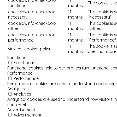
cookielawinfo-checkbox-
11
The cookie is s
functional
months
cookielawinfo-checkbox-
11
This cookie is 
necessary
months
"Necessary".
cookielawinfo-checkbox-
11
This cookie is 
others
months
"Other.
cookielawinfo-checkbox-
11
This cookie is 
performance
months
"Performance".
11
The cookie is s
viewed_cookie_policy
months
does not store
Functional
Functional
Functional cookies help to perform certain functionalities
Performance
Performance
Performance cookies are used to understand and analyze t
Analytics
Analytics
Analytical cookies are used to understand how visitors in
source, etc.
Advertisement
Advertisement