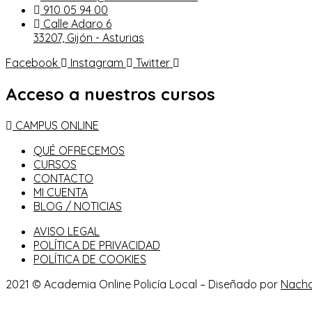
plazas
910 05 94 00
Calle Adaro 6
33207, Gijón - Asturias
Facebook
Instagram
Twitter
Acceso a nuestros cursos
CAMPUS ONLINE
QUÉ OFRECEMOS
CURSOS
CONTACTO
MI CUENTA
BLOG / NOTICIAS
AVISO LEGAL
POLÍTICA DE PRIVACIDAD
POLÍTICA DE COOKIES
2021 © Academia Online Policía Local – Diseñado por
Nach