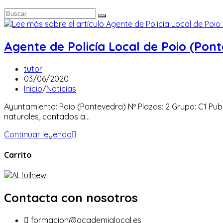
Agente de Policía Local de Poio (Pont
Autor
tutor
de
Publicación
03/06/2020
la
de
Categoría
Inicio
/
Noticias
entrada:
la
de
Ayuntamiento: Poio (Pontevedra) Nº Plazas: 2 Grupo: C1 Publ
entrada:
la
naturales, contados a…
entrada:
Agente
Continuar leyendo
de
Policía
Carrito
Local
de
Poio
(Pontevedra)
Contacta con nosotros
–
2
formacion@academialocal.es