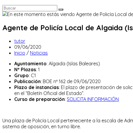
Agente de Policía Local de Algaida (Is
Autor
tutor
de
Publicación
09/06/2020
la
de
Categoría
Inicio
/
Noticias
entrada:
la
de
Ayuntamiento
: Algaida (Islas Baleares)
entrada:
la
Nº Plazas
: 1
entrada:
Grupo
: C1
Publicación
: BOE nº 162 de 09/06/2020
Plazo de instancias
: El plazo de presentación de soli
en el “Boletín Oficial del Estado”.
Curso de preparación
:
SOLICITA INFORMACIÓN
Una plaza de Policía Local perteneciente a la escala de Admi
sistema de oposición, en turno libre.