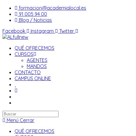
Saltar
formacion@academialocal.es
al
91 005 94 00
contenido
Blog / Noticias
Facebook
Instagram
Twitter
QUÉ OFRECEMOS
CURSOS
AGENTES
MANDOS
CONTACTO
CAMPUS ONLINE
Buscar
en
Menú
Cerrar
esta
QUÉ OFRECEMOS
web