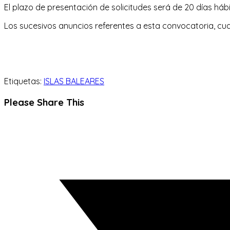
El plazo de presentación de solicitudes será de 20 días hábil
Los sucesivos anuncios referentes a esta convocatoria, cu
Etiquetas:
ISLAS BALEARES
Compartir
Please Share This
este
Se
contenido
abre
en
una
nueva
ventana