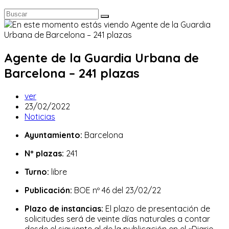
Agente de la Guardia Urbana de
Barcelona – 241 plazas
Autor
ver
de
Publicación
23/02/2022
la
de
Categoría
Noticias
entrada:
la
de
Ayuntamiento:
Barcelona
entrada:
la
entrada:
Nº plazas:
241
Turno:
libre
Publicación:
BOE nº 46 del 23/02/22
Plazo de instancias:
El plazo de presentación de
solicitudes será de veinte días naturales a contar
desde el siguiente al de la publicación en el «Diario