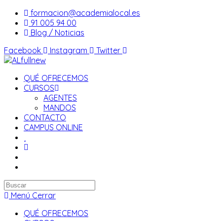
Saltar
formacion@academialocal.es
al
91 005 94 00
contenido
Blog / Noticias
Facebook
Instagram
Twitter
QUÉ OFRECEMOS
CURSOS
AGENTES
MANDOS
CONTACTO
CAMPUS ONLINE
Buscar
en
Menú
Cerrar
esta
QUÉ OFRECEMOS
web