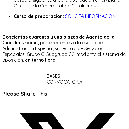
Oficial de la Generalitat de Catalunya».
Curso de preparación:
SOLICITA INFORMACIÓN
Doscientas cuarenta y una plazas de Agente de la
Guardia Urbana,
pertenecientes a la escala de
Administración Especial, subescala de Servicios
Especiales, Grupo C, Subgrupo C2, mediante el sistema de
oposición,
en turno libre.
BASES
CONVOCATORIA
Compartir
Please Share This
este
Se
contenido
abre
en
una
nueva