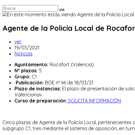
Agente de la Policía Local de Rocafor
Autor
ver
de
Publicación
19/03/2021
la
de
Categoría
Noticias
entrada:
la
de
Ayuntamiento:
Rocafort (Valencia)
entrada:
la
Nº plazas:
5
entrada:
Grupo:
C1
Publicación:
BOE nº 66 de 18/03/21
Plazo de instancias:
El plazo de presentación de solici
Valenciana».
Curso de preparación:
SOLICITA INFORMACIÓN
Cinco plazas de Agente de la Policía Local, pertenecientes a 
subgrupo C1, tres mediante el sistema de oposición, en turn