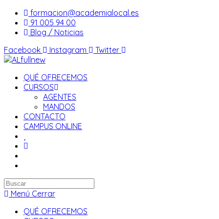
Saltar
formacion@academialocal.es
al
91 005 94 00
contenido
Blog / Noticias
Facebook
Instagram
Twitter
QUÉ OFRECEMOS
CURSOS
AGENTES
MANDOS
CONTACTO
CAMPUS ONLINE
Buscar
en
Menú
Cerrar
esta
QUÉ OFRECEMOS
web