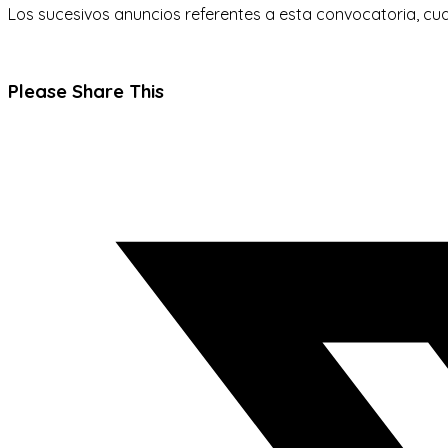
Los sucesivos anuncios referentes a esta convocatoria, cu
Compartir
Please Share This
este
Se
contenido
abre
en
una
nueva
ventana