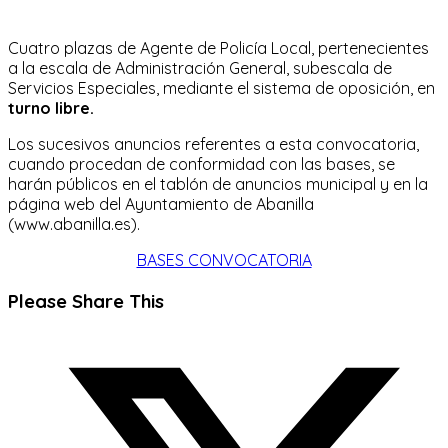
Cuatro plazas de Agente de Policía Local, pertenecientes
a la escala de Administración General, subescala de
Servicios Especiales, mediante el sistema de oposición, en
turno libre.
Los sucesivos anuncios referentes a esta convocatoria,
cuando procedan de conformidad con las bases, se
harán públicos en el tablón de anuncios municipal y en la
página web del Ayuntamiento de Abanilla
(www.abanilla.es).
BASES CONVOCATORIA
Compartir
Please Share This
este
Se
contenido
abre
en
una
nueva
ventana