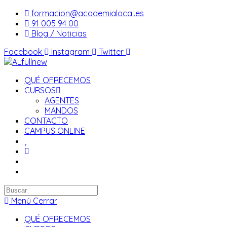
Saltar
formacion@academialocal.es
al
91 005 94 00
contenido
Blog / Noticias
Facebook
Instagram
Twitter
QUÉ OFRECEMOS
CURSOS
AGENTES
MANDOS
CONTACTO
CAMPUS ONLINE
Buscar
en
Menú
Cerrar
esta
QUÉ OFRECEMOS
web