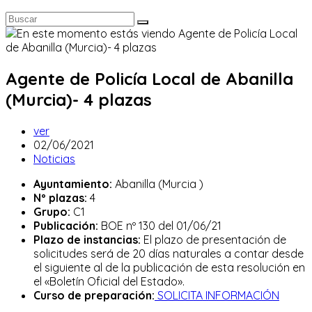
Agente de Policía Local de Abanilla
(Murcia)- 4 plazas
Autor
ver
de
Publicación
02/06/2021
la
de
Categoría
Noticias
entrada:
la
de
Ayuntamiento:
Abanilla (Murcia )
entrada:
la
Nº plazas:
4
entrada:
Grupo:
C1
Publicación:
BOE nº 130 del 01/06/21
Plazo de instancias:
El plazo de presentación de
solicitudes será de 20 días naturales a contar desde
el siguiente al de la publicación de esta resolución en
el «Boletín Oficial del Estado».
Curso de preparación:
SOLICITA INFORMACIÓN