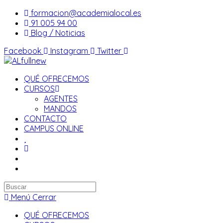
Saltar
formacion@academialocal.es
al
91 005 94 00
contenido
Blog / Noticias
Facebook
Instagram
Twitter
QUÉ OFRECEMOS
CURSOS
AGENTES
MANDOS
CONTACTO
CAMPUS ONLINE
Buscar
en
Menú
Cerrar
esta
QUÉ OFRECEMOS
web