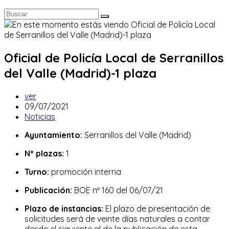
Oficial de Policía Local de Serranillos
del Valle (Madrid)-1 plaza
Autor
ver
de
Publicación
09/07/2021
la
de
Categoría
Noticias
entrada:
la
de
Ayuntamiento:
Serranillos del Valle (Madrid)
entrada:
la
entrada:
Nº plazas:
1
Turno:
promoción interna
Publicación:
BOE nº 160 del 06/07/21
Plazo de instancias:
El plazo de presentación de
solicitudes será de veinte días naturales a contar
desde el siguiente al de la publicación de esta