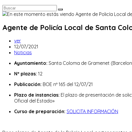
Agente de Policía Local de Santa Co
Autor
ver
de
Publicación
12/07/2021
la
de
Categoría
Noticias
entrada:
la
de
Ayuntamiento:
Santa Coloma de Gramenet (Barcelon
entrada:
la
entrada:
Nº plazas:
12
Publicación:
BOE nº 165 del 12/07/21
Plazo de instancias:
El plazo de presentación de solic
Oficial del Estado»
Curso de preparación:
SOLICITA INFORMACIÓN