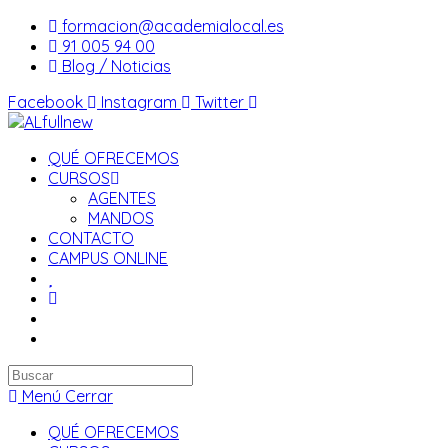
Saltar
formacion@academialocal.es
al
91 005 94 00
contenido
Blog / Noticias
Facebook
Instagram
Twitter
QUÉ OFRECEMOS
CURSOS
AGENTES
MANDOS
CONTACTO
CAMPUS ONLINE
Buscar
en
Menú
Cerrar
esta
QUÉ OFRECEMOS
web