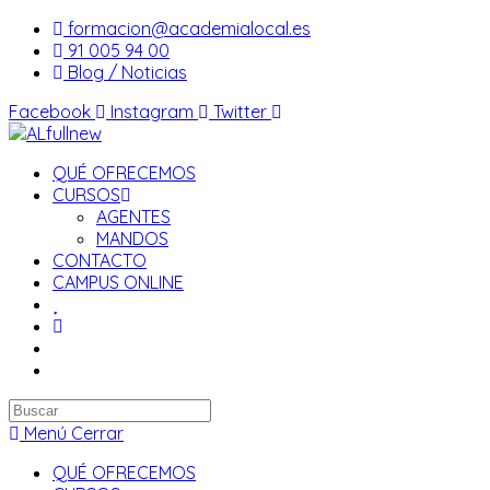
Saltar
formacion@academialocal.es
al
91 005 94 00
contenido
Blog / Noticias
Facebook
Instagram
Twitter
QUÉ OFRECEMOS
CURSOS
AGENTES
MANDOS
CONTACTO
CAMPUS ONLINE
Buscar
en
Menú
Cerrar
esta
QUÉ OFRECEMOS
web