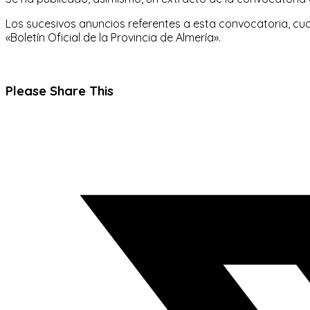
Los sucesivos anuncios referentes a esta convocatoria, cu
«Boletín Oficial de la Provincia de Almería».
Compartir
Please Share This
este
Se
contenido
abre
en
una
nueva
ventana