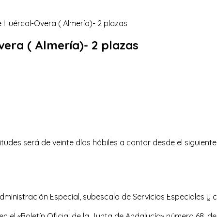
vera ( Almería)- 2 plazas
itudes será de veinte días hábiles a contar desde el siguiente 
Administración Especial, subescala de Servicios Especiales y 
 el «Boletín Oficial de la Junta de Andalucía» número 68, de 