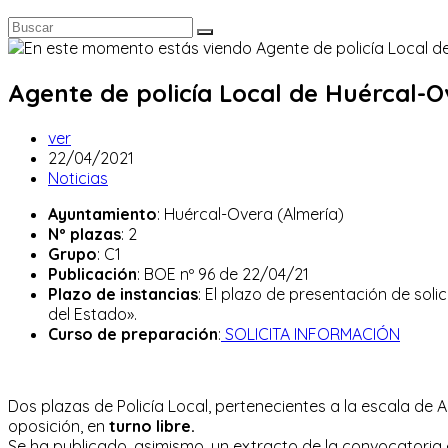
Agente de policía Local de Huércal-O
Autor
ver
de
Publicación
22/04/2021
la
de
Categoría
Noticias
entrada:
la
de
Ayuntamiento
: Huércal-Overa (Almería)
entrada:
la
Nº plazas
: 2
entrada:
Grupo
: C1
Publicación
: BOE nº 96 de 22/04/21
Plazo de instancias
: El plazo de presentación de solic
del Estado».
Curso de preparación
:
SOLICITA INFORMACIÓN
Dos plazas de Policía Local, pertenecientes a la escala de 
oposición, en
turno libre.
Se ha publicado, asimismo, un extracto de la convocatoria en