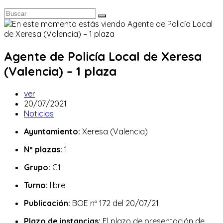
Agente de Policía Local de Xeresa
(Valencia) – 1 plaza
Autor
ver
de
Publicación
20/07/2021
la
de
Categoría
Noticias
entrada:
la
de
Ayuntamiento:
Xeresa (Valencia)
entrada:
la
entrada:
Nº plazas:
1
Grupo:
C1
Turno:
libre
Publicación:
BOE nº 172 del 20/07/21
Plazo de instancias:
El plazo de presentación de