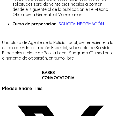
solicitudes será de veinte días hábiles a contar
desde el siguiente al de la publicación en el «Diario
Oficial de la Generalitat Valenciana».
Curso de preparación:
SOLICITA INFORMACIÓN
Una plaza de Agente de la Policía Local, perteneciente a la
escala de Administración Especial, subescala de Servicios
Especiales y clase de Policía Local, Subgrupo C1, mediante
el sistema de oposición, en turno libre.
BASES
CONVOCATORIA
Compartir
Please Share This
este
Se
contenido
abre
en
una