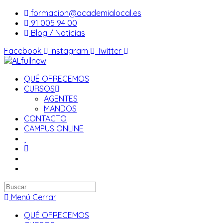
Saltar
formacion@academialocal.es
al
91 005 94 00
contenido
Blog / Noticias
Facebook
Instagram
Twitter
QUÉ OFRECEMOS
CURSOS
AGENTES
MANDOS
CONTACTO
CAMPUS ONLINE
Buscar
en
Menú
Cerrar
esta
QUÉ OFRECEMOS
web