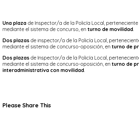
Una plaza
de Inspector/a de la Policía Local, perteneciente 
mediante el sistema de concurso, en
turno de movilidad
.
Dos plazas
de inspector/a de la Policía Local, perteneciente
mediante el sistema de concurso-oposición, en
turno de p
Dos plazas
de Inspector/a de la Policía Local, perteneciente
mediante el sistema de concurso-oposición, en
turno de p
interadministrativa con movilidad
.
Compartir
Please Share This
este
Se
contenido
abre
en
una