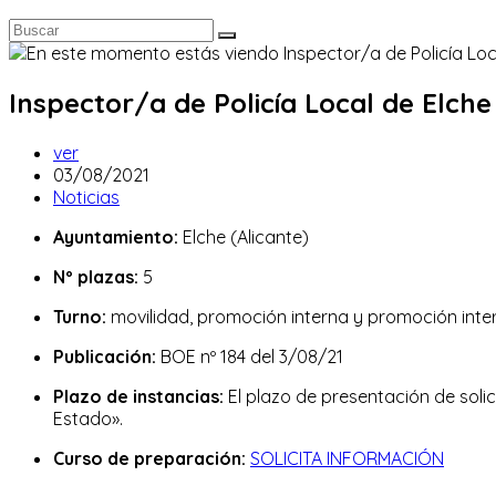
Inspector/a de Policía Local de Elche 
Autor
ver
de
Publicación
03/08/2021
la
de
Categoría
Noticias
entrada:
la
de
Ayuntamiento:
Elche (Alicante)
entrada:
la
entrada:
Nº plazas:
5
Turno:
movilidad, promoción interna y promoción inte
Publicación:
BOE nº 184 del 3/08/21
Plazo de instancias:
El plazo de presentación de solici
Estado».
Curso de preparación:
SOLICITA INFORMACIÓN