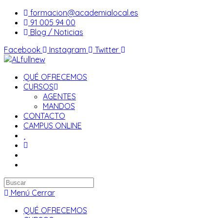
Saltar
formacion@academialocal.es
al
91 005 94 00
contenido
Blog / Noticias
Facebook
Instagram
Twitter
QUÉ OFRECEMOS
CURSOS
AGENTES
MANDOS
CONTACTO
CAMPUS ONLINE
Buscar
en
Menú
Cerrar
esta
QUÉ OFRECEMOS
web