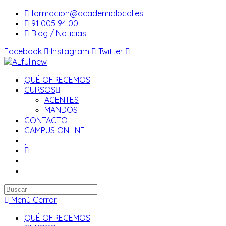
Saltar
formacion@academialocal.es
al
91 005 94 00
contenido
Blog / Noticias
Facebook
Instagram
Twitter
QUÉ OFRECEMOS
CURSOS
AGENTES
MANDOS
CONTACTO
CAMPUS ONLINE
Buscar
en
Menú
Cerrar
esta
QUÉ OFRECEMOS
web