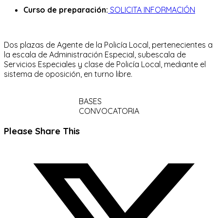
Curso de preparación:
SOLICITA INFORMACIÓN
Dos plazas de Agente de la Policía Local, pertenecientes a
la escala de Administración Especial, subescala de
Servicios Especiales y clase de Policía Local, mediante el
sistema de oposición, en turno libre.
BASES
CONVOCATORIA
Compartir
Please Share This
este
Se
contenido
abre
en
una
nueva
ventana