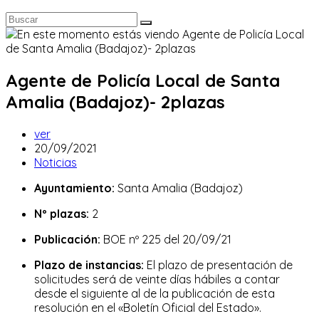
Agente de Policía Local de Santa
Amalia (Badajoz)- 2plazas
Autor
ver
de
Publicación
20/09/2021
la
de
Categoría
Noticias
entrada:
la
de
Ayuntamiento:
Santa Amalia (Badajoz)
entrada:
la
entrada:
Nº plazas:
2
Publicación:
BOE nº 225 del 20/09/21
Plazo de instancias:
El plazo de presentación de
solicitudes será de veinte días hábiles a contar
desde el siguiente al de la publicación de esta
resolución en el «Boletín Oficial del Estado».