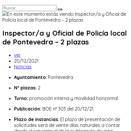
Inspector/a y Oficial de Policía local
de Pontevedra – 2 plazas
Autor
ver
de
Publicación
20/12/2021
la
de
Categoría
Noticias
entrada:
la
de
Ayuntamiento
: Pontevedra
entrada:
la
entrada:
Nº plazas:
2
Turno:
promoción interna y movilidad horizontal
Publicación:
BOE nº 303 del 20/12/21
Plazo de instancias:
El plazo de presentación de
solicitudes será de veinte días naturales a contar
desde el siguiente al de la publicación de esta