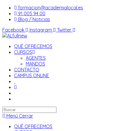
Saltar
formacion@academialocal.es
al
91 005 94 00
contenido
Blog / Noticias
Facebook
Instagram
Twitter
QUÉ OFRECEMOS
CURSOS
AGENTES
MANDOS
CONTACTO
CAMPUS ONLINE
Buscar
en
Menú
Cerrar
esta
QUÉ OFRECEMOS
web