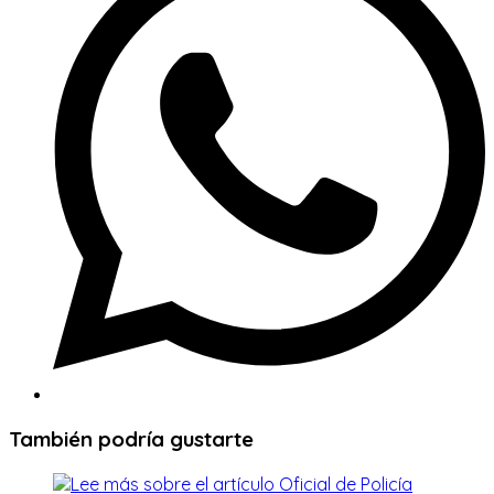
nueva
ventana
También podría gustarte