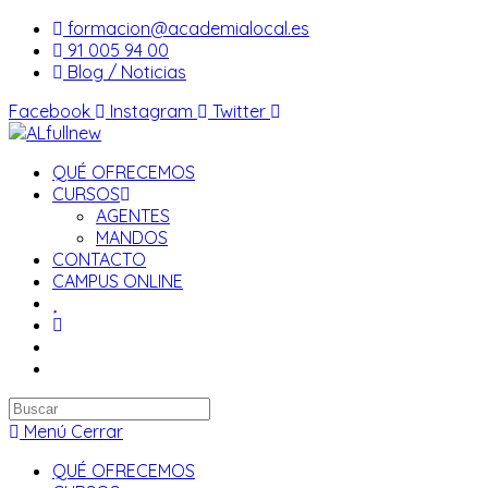
Saltar
formacion@academialocal.es
al
91 005 94 00
contenido
Blog / Noticias
Facebook
Instagram
Twitter
QUÉ OFRECEMOS
CURSOS
AGENTES
MANDOS
CONTACTO
CAMPUS ONLINE
Buscar
en
Menú
Cerrar
esta
QUÉ OFRECEMOS
web