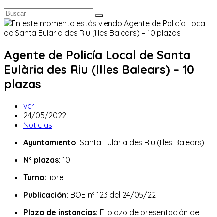
Agente de Policía Local de Santa
Eulària des Riu (Illes Balears) – 10
plazas
Autor
ver
de
Publicación
24/05/2022
la
de
Categoría
Noticias
entrada:
la
de
Ayuntamiento:
Santa Eulària des Riu (Illes Balears)
entrada:
la
entrada:
Nº plazas:
10
Turno:
libre
Publicación:
BOE nº 123 del 24/05/22
Plazo de instancias:
El plazo de presentación de