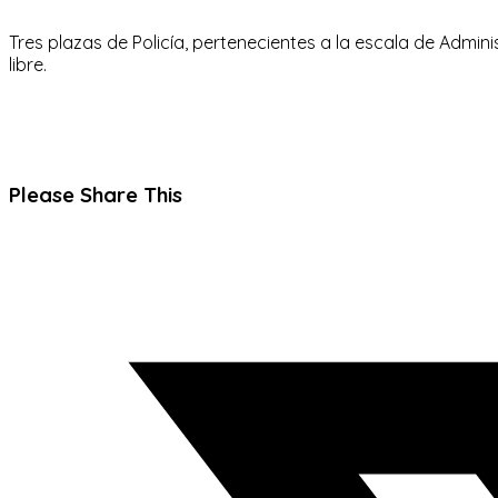
Tres plazas de Policía, pertenecientes a la escala de Admini
libre.
Compartir
Please Share This
este
Se
contenido
abre
en
una
nueva
ventana