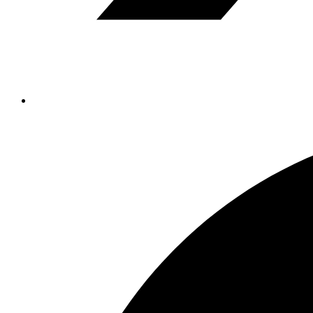
Se
abre
en
una
nueva
ventana