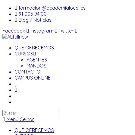
Saltar
formacion@academialocal.es
al
91 005 94 00
contenido
Blog / Noticias
Facebook
Instagram
Twitter
QUÉ OFRECEMOS
CURSOS
AGENTES
MANDOS
CONTACTO
CAMPUS ONLINE
Buscar
en
Menú
Cerrar
esta
QUÉ OFRECEMOS
web