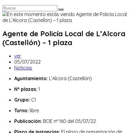
Agente de Policía Local de L’Alcora
(Castellón) – 1 plaza
Autor
ver
de
Publicación
05/07/2022
la
de
Categoría
Noticias
entrada:
la
de
Ayuntamiento:
L’Alcora (Castellón)
entrada:
la
entrada:
Nº plazas:
1
Grupo:
C1
Turno:
libre
Publicación:
BOE nº 160 del 05/07/22
Plazo de instancias:
El plazo de presentación de