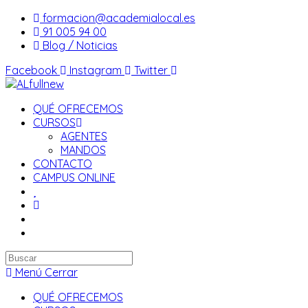
Saltar
formacion@academialocal.es
al
91 005 94 00
contenido
Blog / Noticias
Facebook
Instagram
Twitter
QUÉ OFRECEMOS
CURSOS
AGENTES
MANDOS
CONTACTO
CAMPUS ONLINE
Buscar
en
Menú
Cerrar
esta
QUÉ OFRECEMOS
web