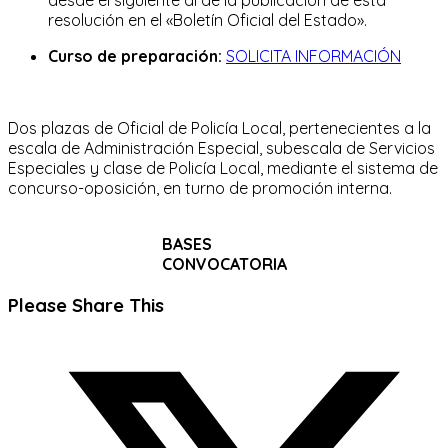
resolución en el «Boletín Oficial del Estado».
Curso de preparación:
SOLICITA INFORMACIÓN
Dos plazas de Oficial de Policía Local, pertenecientes a la
escala de Administración Especial, subescala de Servicios
Especiales y clase de Policía Local, mediante el sistema de
concurso-oposición, en turno de promoción interna.
BASES
CONVOCATORIA
Compartir
Please Share This
este
Se
contenido
abre
en
una
nueva
ventana