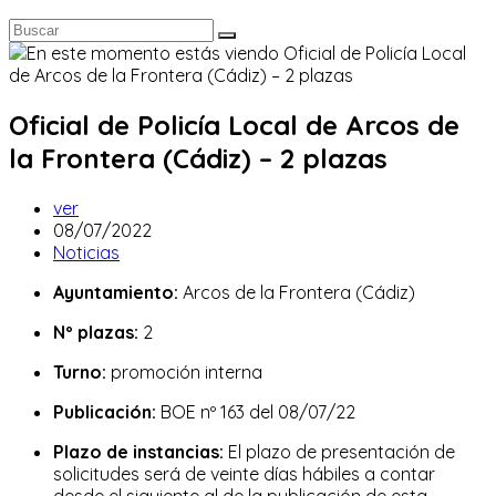
Oficial de Policía Local de Arcos de
la Frontera (Cádiz) – 2 plazas
Autor
ver
de
Publicación
08/07/2022
la
de
Categoría
Noticias
entrada:
la
de
Ayuntamiento:
Arcos de la Frontera (Cádiz)
entrada:
la
entrada:
Nº plazas:
2
Turno:
promoción interna
Publicación:
BOE nº 163 del 08/07/22
Plazo de instancias:
El plazo de presentación de
solicitudes será de veinte días hábiles a contar
desde el siguiente al de la publicación de esta