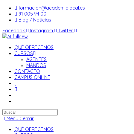
Saltar
formacion@academialocal.es
al
91 005 94 00
contenido
Blog / Noticias
Facebook
Instagram
Twitter
QUÉ OFRECEMOS
CURSOS
AGENTES
MANDOS
CONTACTO
CAMPUS ONLINE
Buscar
en
Menú
Cerrar
esta
QUÉ OFRECEMOS
web