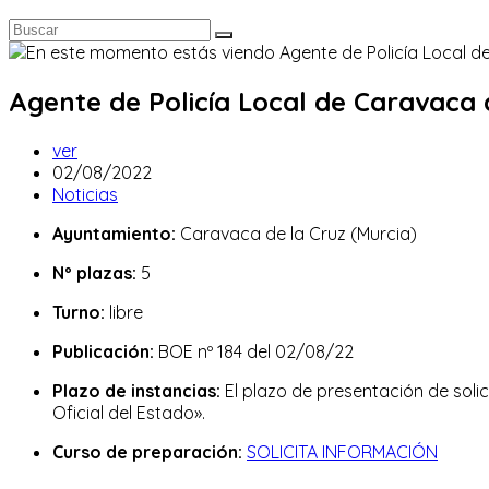
Agente de Policía Local de Caravaca d
Autor
ver
de
Publicación
02/08/2022
la
de
Categoría
Noticias
entrada:
la
de
Ayuntamiento:
Caravaca de la Cruz (Murcia)
entrada:
la
entrada:
Nº plazas:
5
Turno:
libre
Publicación:
BOE nº 184 del 02/08/22
Plazo de instancias:
El plazo de presentación de solici
Oficial del Estado».
Curso de preparación:
SOLICITA INFORMACIÓN