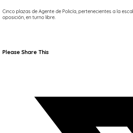
Cinco plazas de Agente de Policía, pertenecientes a la escal
oposición, en turno libre.
Compartir
Please Share This
este
Se
contenido
abre
en
una
nueva
ventana