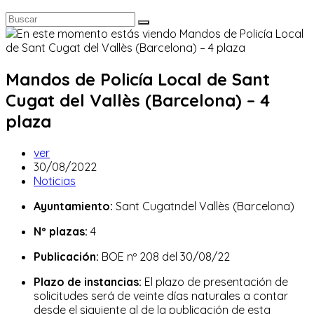
Mandos de Policía Local de Sant
Cugat del Vallès (Barcelona) – 4
plaza
Autor
ver
de
Publicación
30/08/2022
la
de
Categoría
Noticias
entrada:
la
de
Ayuntamiento:
Sant Cugatndel Vallès (Barcelona)
entrada:
la
entrada:
Nº plazas:
4
Publicación:
BOE nº 208 del 30/08/22
Plazo de instancias:
El plazo de presentación de
solicitudes será de veinte días naturales a contar
desde el siguiente al de la publicación de esta