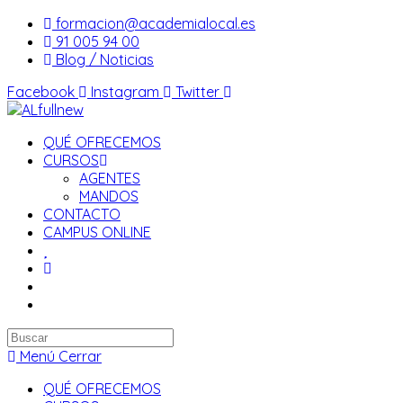
Saltar
formacion@academialocal.es
al
91 005 94 00
contenido
Blog / Noticias
Facebook
Instagram
Twitter
QUÉ OFRECEMOS
CURSOS
AGENTES
MANDOS
CONTACTO
CAMPUS ONLINE
Buscar
en
Menú
Cerrar
esta
QUÉ OFRECEMOS
web