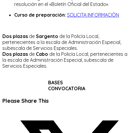
resolución en el «Boletín Oficial del Estado».
Curso de preparación:
SOLICITA INFORMACIÓN
Dos plazas
de
Sargento
de la Policía Local,
pertenecientes a la escala de Administración Especial,
subescala de Servicios Especiales.
Dos plazas
de
Cabo
de la Policía Local, pertenecientes a
la escala de Administración Especial, subescala de
Servicios Especiales.
BASES
CONVOCATORIA
Compartir
Please Share This
este
Se
contenido
abre
en
una