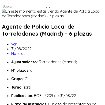
Agente de Policía Local de
Torrelodones (Madrid) – 6 plazas
Autor
ver
de
Publicación
31/08/2022
la
de
Categoría
Noticias
entrada:
la
de
Ayuntamiento:
Torrelodones (Madrid)
entrada:
la
entrada:
Nº plazas:
6
Grupo:
C1
Turno:
libre
Publicación:
BOE nº 209 del 31/08/22
Plazo de instancias:
El plazo de presentación de