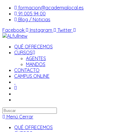
Saltar
formacion@academialocal.es
al
91 005 94 00
contenido
Blog / Noticias
Facebook
Instagram
Twitter
QUÉ OFRECEMOS
CURSOS
AGENTES
MANDOS
CONTACTO
CAMPUS ONLINE
Buscar
en
Menú
Cerrar
esta
QUÉ OFRECEMOS
web