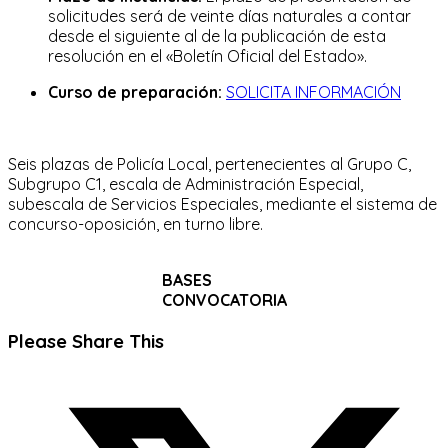
solicitudes será de veinte días naturales a contar
desde el siguiente al de la publicación de esta
resolución en el «Boletín Oficial del Estado».
Curso de preparación:
SOLICITA INFORMACIÓN
Seis plazas de Policía Local, pertenecientes al Grupo C,
Subgrupo C1, escala de Administración Especial,
subescala de Servicios Especiales, mediante el sistema de
concurso-oposición, en turno libre.
BASES
CONVOCATORIA
Compartir
Please Share This
este
Se
contenido
abre
en
una