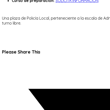
Curso de preparación:
SOLICITA INFORMACIÓN
Una plaza de Policía Local, perteneciente a la escala de Ad
turno libre.
Compartir
Please Share This
este
Se
contenido
abre
en
una
nueva
ventana