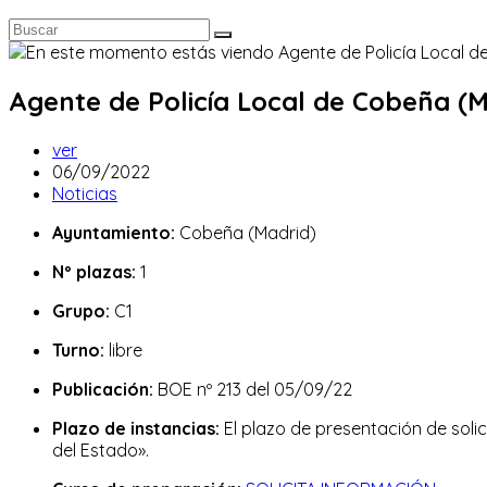
Agente de Policía Local de Cobeña (M
Autor
ver
de
Publicación
06/09/2022
la
de
Categoría
Noticias
entrada:
la
de
Ayuntamiento:
Cobeña (Madrid)
entrada:
la
entrada:
Nº plazas:
1
Grupo:
C1
Turno:
libre
Publicación:
BOE nº 213 del 05/09/22
Plazo de instancias:
El plazo de presentación de solic
del Estado».