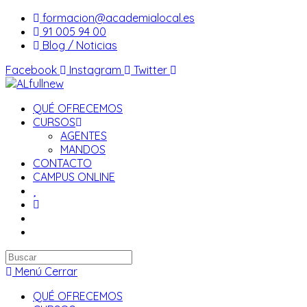
Saltar
formacion@academialocal.es
al
91 005 94 00
contenido
Blog / Noticias
Facebook
Instagram
Twitter
QUÉ OFRECEMOS
CURSOS
AGENTES
MANDOS
CONTACTO
CAMPUS ONLINE
Buscar
en
Menú
Cerrar
esta
QUÉ OFRECEMOS
web