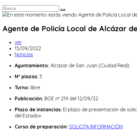
Agente de Policía Local de Alcázar d
Autor
ver
de
Publicación
13/09/2022
la
de
Categoría
Noticias
entrada:
la
de
Ayuntamiento:
Alcázar de San Juan (Ciudad Real)
entrada:
la
entrada:
Nº plazas:
3
Turno:
libre
Publicación:
BOE nº 219 del 12/09/22
Plazo de instancias:
El plazo de presentación de solici
del Estado».
Curso de preparación:
SOLICITA INFORMACIÓN