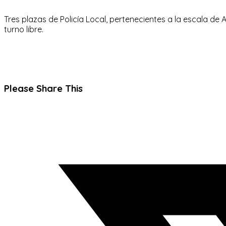
Tres plazas de Policía Local, pertenecientes a la escala de 
turno libre.
Compartir
Please Share This
este
Se
contenido
abre
en
una
nueva
ventana