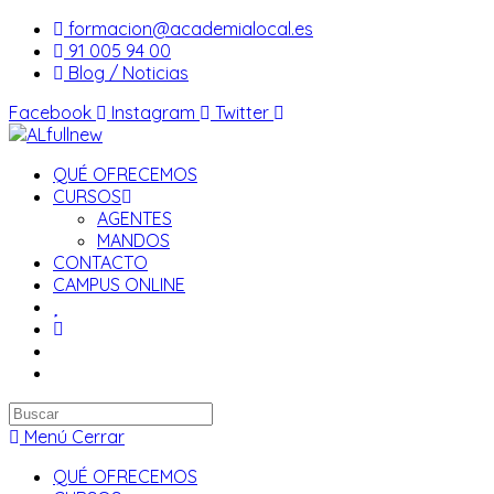
Saltar
formacion@academialocal.es
al
91 005 94 00
contenido
Blog / Noticias
Facebook
Instagram
Twitter
QUÉ OFRECEMOS
CURSOS
AGENTES
MANDOS
CONTACTO
CAMPUS ONLINE
Buscar
en
Menú
Cerrar
esta
QUÉ OFRECEMOS
web