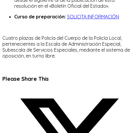
resolución en el «Boletín Oficial del Estado».
Curso de preparación:
SOLICITA INFORMACIÓN
Cuatro plazas de Policía del Cuerpo de la Policía Local,
pertenecientes a la Escala de Administración Especial,
Subescala de Servicios Especiales, mediante el sistema de
oposición, en turno libre.
Compartir
Please Share This
este
Se
contenido
abre
en
una
nueva
ventana