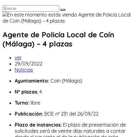
Agente de Policía Local de Coín
(Málaga) – 4 plazas
Autor
ver
de
Publicación
29/09/2022
la
de
Categoría
Noticias
entrada:
la
de
Ayuntamiento:
Coín (Málaga)
entrada:
la
entrada:
Nº plazas:
4
Turno:
libre
Publicación:
BOE nº 231 del 26/09/22
Plazo de instancias:
El plazo de presentación de
solicitudes será de veinte días naturales a contar
desde el siguiente al de la publicación de esta