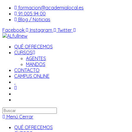
Saltar
formacion@academialocal.es
al
91 005 94 00
contenido
Blog / Noticias
Facebook
Instagram
Twitter
QUÉ OFRECEMOS
CURSOS
AGENTES
MANDOS
CONTACTO
CAMPUS ONLINE
Buscar
en
Menú
Cerrar
esta
QUÉ OFRECEMOS
web