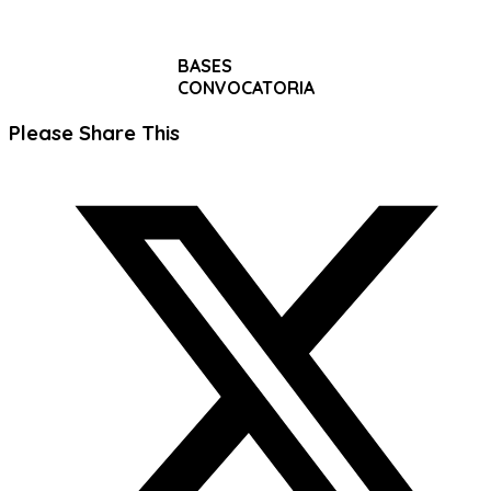
BASES
CONVOCATORIA
Compartir
Please Share This
este
Se
contenido
abre
en
una
nueva
ventana