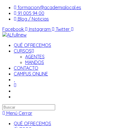
Saltar
formacion@academialocal.es
al
91 005 94 00
contenido
Blog / Noticias
Facebook
Instagram
Twitter
QUÉ OFRECEMOS
CURSOS
AGENTES
MANDOS
CONTACTO
CAMPUS ONLINE
Buscar
en
Menú
Cerrar
esta
QUÉ OFRECEMOS
web