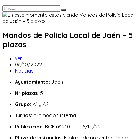
Mandos de Policía Local de Jaén – 5
plazas
Autor
ver
de
Publicación
06/10/2022
la
de
Categoría
Noticias
entrada:
la
de
Ayuntamiento:
Jaén
entrada:
la
entrada:
Nº plazas:
5
Grupo:
A1 y A2
Turnos:
promoción interna
Publicación:
BOE nº 240 del 06/10/22
Plazo de instancias:
El plazo de presentación de