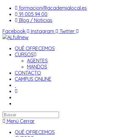
Saltar
formacion@academialocal.es
al
91 005 94 00
contenido
Blog / Noticias
Facebook
Instagram
Twitter
QUÉ OFRECEMOS
CURSOS
AGENTES
MANDOS
CONTACTO
CAMPUS ONLINE
Buscar
en
Menú
Cerrar
esta
QUÉ OFRECEMOS
web