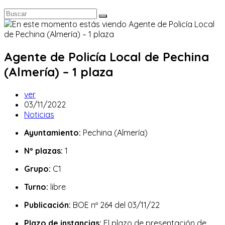
Agente de Policía Local de Pechina
(Almería) – 1 plaza
Autor
ver
de
Publicación
03/11/2022
la
de
Categoría
Noticias
entrada:
la
de
Ayuntamiento:
Pechina (Almería)
entrada:
la
entrada:
Nº plazas:
1
Grupo:
C1
Turno:
libre
Publicación:
BOE nº 264 del 03/11/22
Plazo de instancias:
El plazo de presentación de