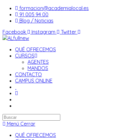
Saltar
formacion@academialocal.es
al
91 005 94 00
contenido
Blog / Noticias
Facebook
Instagram
Twitter
QUÉ OFRECEMOS
CURSOS
AGENTES
MANDOS
CONTACTO
CAMPUS ONLINE
Buscar
en
Menú
Cerrar
esta
QUÉ OFRECEMOS
web