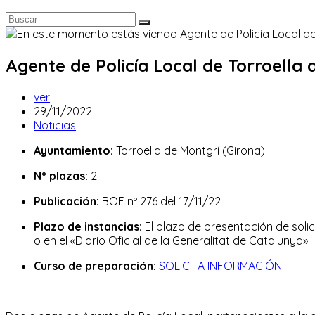
Agente de Policía Local de Torroella 
Autor
ver
de
Publicación
29/11/2022
la
de
Categoría
Noticias
entrada:
la
de
Ayuntamiento:
Torroella de Montgrí (Girona)
entrada:
la
entrada:
Nº plazas:
2
Publicación:
BOE nº 276 del 17/11/22
Plazo de instancias:
El plazo de presentación de solic
o en el «Diario Oficial de la Generalitat de Catalunya».
Curso de preparación:
SOLICITA INFORMACIÓN