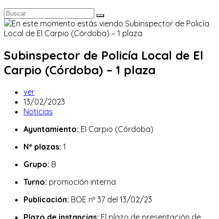
Subinspector de Policía Local de El
Carpio (Córdoba) – 1 plaza
Autor
ver
de
Publicación
13/02/2023
la
de
Categoría
Noticias
entrada:
la
de
Ayuntamiento:
El Carpio (Córdoba)
entrada:
la
entrada:
Nº plazas:
1
Grupo:
B
Turno:
promoción interna
Publicación:
BOE nº 37 del 13/02/23
Plazo de instancias:
El plazo de presentación de