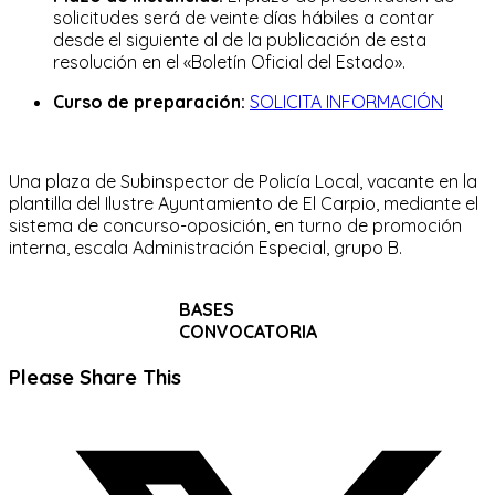
solicitudes será de veinte días hábiles a contar
desde el siguiente al de la publicación de esta
resolución en el «Boletín Oficial del Estado».
Curso de preparación:
SOLICITA INFORMACIÓN
Una plaza de Subinspector de Policía Local, vacante en la
plantilla del Ilustre Ayuntamiento de El Carpio, mediante el
sistema de concurso-oposición, en turno de promoción
interna, escala Administración Especial, grupo B.
BASES
CONVOCATORIA
Compartir
Please Share This
este
Se
contenido
abre
en
una