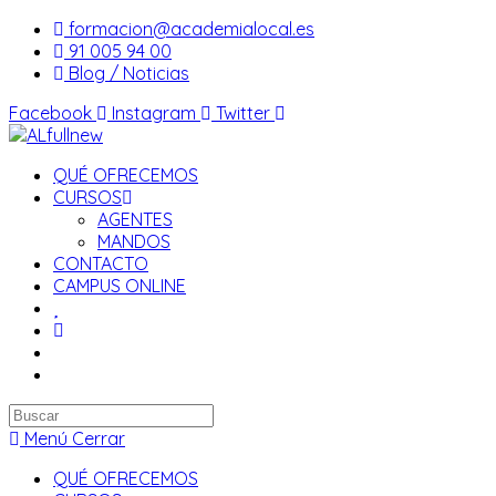
Saltar
formacion@academialocal.es
al
91 005 94 00
contenido
Blog / Noticias
Facebook
Instagram
Twitter
QUÉ OFRECEMOS
CURSOS
AGENTES
MANDOS
CONTACTO
CAMPUS ONLINE
Buscar
en
Menú
Cerrar
esta
QUÉ OFRECEMOS
web