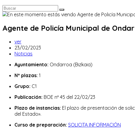
Agente de Policía Municipal de Ondarr
Autor
ver
de
Publicación
23/02/2023
la
de
Categoría
Noticias
entrada:
la
de
Ayuntamiento:
Ondarroa (Bizkaia)
entrada:
la
entrada:
Nº plazas:
1
Grupo:
C1
Publicación:
BOE nº 45 del 22/02/23
Plazo de instancias:
El plazo de presentación de solic
del Estado».
Curso de preparación:
SOLICITA INFORMACIÓN