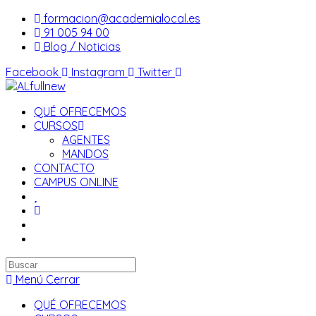
Saltar
formacion@academialocal.es
al
91 005 94 00
contenido
Blog / Noticias
Facebook
Instagram
Twitter
QUÉ OFRECEMOS
CURSOS
AGENTES
MANDOS
CONTACTO
CAMPUS ONLINE
Buscar
en
Menú
Cerrar
esta
QUÉ OFRECEMOS
web