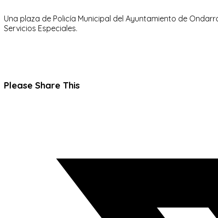
Una plaza de Policía Municipal del Ayuntamiento de Ondarr
Servicios Especiales.
Compartir
Please Share This
este
Se
contenido
abre
en
una
nueva
ventana