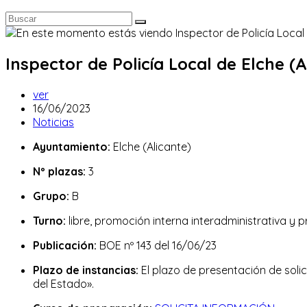
Inspector de Policía Local de Elche (A
Autor
ver
de
Publicación
16/06/2023
la
de
Categoría
Noticias
entrada:
la
de
Ayuntamiento:
Elche (Alicante)
entrada:
la
entrada:
Nº plazas:
3
Grupo:
B
Turno:
libre, promoción interna interadministrativa y 
Publicación:
BOE nº 143 del 16/06/23
Plazo de instancias:
El plazo de presentación de solic
del Estado».