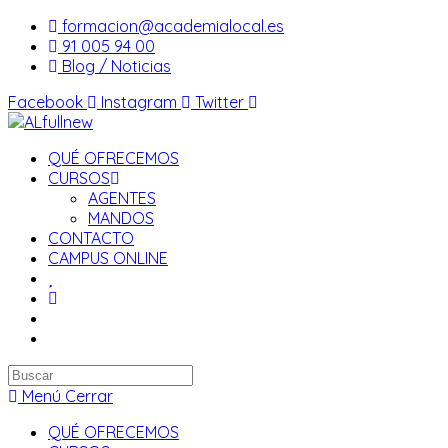
Saltar
formacion@academialocal.es
al
91 005 94 00
contenido
Blog / Noticias
Facebook
Instagram
Twitter
QUÉ OFRECEMOS
CURSOS
AGENTES
MANDOS
CONTACTO
CAMPUS ONLINE
Buscar
en
Menú
Cerrar
esta
QUÉ OFRECEMOS
web