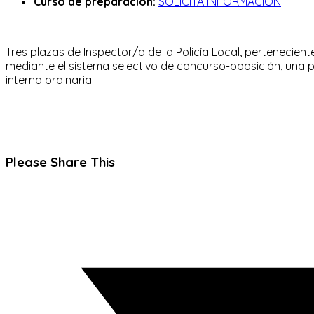
Curso de preparación:
SOLICITA INFORMACIÓN
Tres plazas de Inspector/a de la Policía Local, perteneciente
mediante el sistema selectivo de concurso-oposición, una p
interna ordinaria.
Compartir
Please Share This
este
Se
contenido
abre
en
una
nueva
ventana