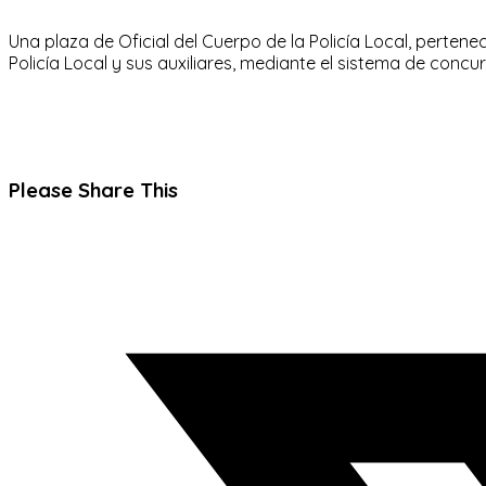
Una plaza de Oficial del Cuerpo de la Policía Local, pertene
Policía Local y sus auxiliares, mediante el sistema de conc
Compartir
Please Share This
este
Se
contenido
abre
en
una
nueva
ventana