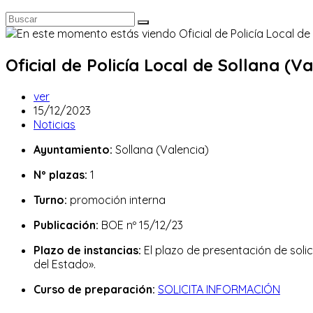
Oficial de Policía Local de Sollana (Va
Autor
ver
de
Publicación
15/12/2023
la
de
Categoría
Noticias
entrada:
la
de
Ayuntamiento:
Sollana (Valencia)
entrada:
la
entrada:
Nº plazas:
1
Turno:
promoción interna
Publicación:
BOE nº 15/12/23
Plazo de instancias:
El plazo de presentación de solici
del Estado».
Curso de preparación:
SOLICITA INFORMACIÓN