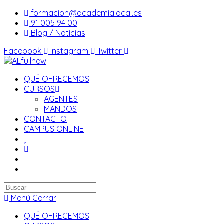
Saltar
formacion@academialocal.es
al
91 005 94 00
contenido
Blog / Noticias
Facebook
Instagram
Twitter
QUÉ OFRECEMOS
CURSOS
AGENTES
MANDOS
CONTACTO
CAMPUS ONLINE
Buscar
en
Menú
Cerrar
esta
QUÉ OFRECEMOS
web