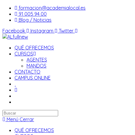
Saltar
formacion@academialocal.es
al
91 005 94 00
contenido
Blog / Noticias
Facebook
Instagram
Twitter
QUÉ OFRECEMOS
CURSOS
AGENTES
MANDOS
CONTACTO
CAMPUS ONLINE
Buscar
en
Menú
Cerrar
esta
QUÉ OFRECEMOS
web