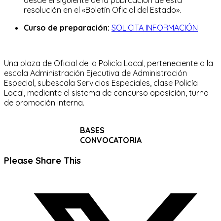
resolución en el «Boletín Oficial del Estado».
Curso de preparación:
SOLICITA INFORMACIÓN
Una plaza de Oficial de la Policía Local, perteneciente a la
escala Administración Ejecutiva de Administración
Especial, subescala Servicios Especiales, clase Policía
Local, mediante el sistema de concurso oposición, turno
de promoción interna.
BASES
CONVOCATORIA
Compartir
Please Share This
este
Se
contenido
abre
en
una
nueva