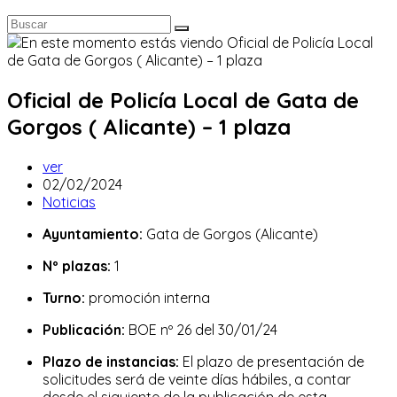
Oficial de Policía Local de Gata de
Gorgos ( Alicante) – 1 plaza
Autor
ver
de
Publicación
02/02/2024
la
de
Categoría
Noticias
entrada:
la
de
Ayuntamiento:
Gata de Gorgos (Alicante)
entrada:
la
entrada:
Nº plazas:
1
Turno:
promoción interna
Publicación:
BOE nº 26 del 30/01/24
Plazo de instancias:
El plazo de presentación de
solicitudes será de veinte días hábiles, a contar
desde el siguiente de la publicación de esta