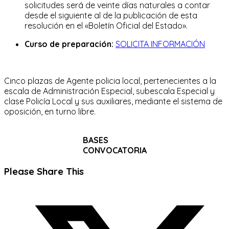
solicitudes será de veinte días naturales a contar
desde el siguiente al de la publicación de esta
resolución en el «Boletín Oficial del Estado».
Curso de preparación:
SOLICITA INFORMACIÓN
Cinco plazas de Agente policia local, pertenecientes a la
escala de Administración Especial, subescala Especial y
clase Policía Local y sus auxiliares, mediante el sistema de
oposición, en turno libre.
BASES
CONVOCATORIA
Compartir
Please Share This
este
Se
contenido
abre
en
una