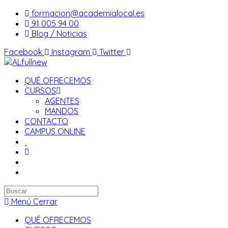
Saltar
formacion@academialocal.es
al
91 005 94 00
contenido
Blog / Noticias
Facebook
Instagram
Twitter
QUÉ OFRECEMOS
CURSOS
AGENTES
MANDOS
CONTACTO
CAMPUS ONLINE
Buscar
en
Menú
Cerrar
esta
QUÉ OFRECEMOS
web