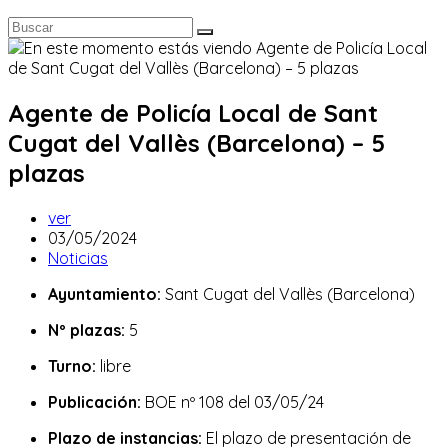
Agente de Policía Local de Sant
Cugat del Vallès (Barcelona) – 5
plazas
Autor
ver
de
Publicación
03/05/2024
la
de
Categoría
Noticias
entrada:
la
de
Ayuntamiento:
Sant Cugat del Vallès (Barcelona)
entrada:
la
entrada:
Nº plazas:
5
Turno:
libre
Publicación:
BOE nº 108 del 03/05/24
Plazo de instancias:
El plazo de presentación de