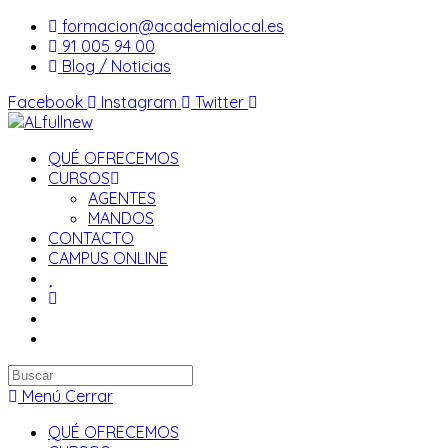
Saltar
formacion@academialocal.es
al
91 005 94 00
contenido
Blog / Noticias
Facebook
Instagram
Twitter
QUÉ OFRECEMOS
CURSOS
AGENTES
MANDOS
CONTACTO
CAMPUS ONLINE
Buscar
en
Menú
Cerrar
esta
QUÉ OFRECEMOS
web