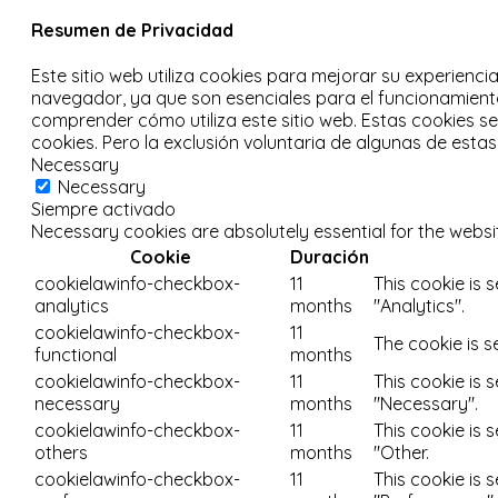
Resumen de Privacidad
Este sitio web utiliza cookies para mejorar su experienci
navegador, ya que son esenciales para el funcionamiento
comprender cómo utiliza este sitio web.
Estas cookies s
cookies.
Pero la exclusión voluntaria de algunas de esta
Necessary
Necessary
Siempre activado
Necessary cookies are absolutely essential for the websi
Cookie
Duración
cookielawinfo-checkbox-
11
This cookie is 
analytics
months
"Analytics".
cookielawinfo-checkbox-
11
The cookie is s
functional
months
cookielawinfo-checkbox-
11
This cookie is 
necessary
months
"Necessary".
cookielawinfo-checkbox-
11
This cookie is 
others
months
"Other.
cookielawinfo-checkbox-
11
This cookie is 