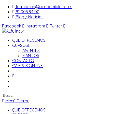
Saltar
formacion@academialocal.es
al
91 005 94 00
contenido
Blog / Noticias
Facebook
Instagram
Twitter
QUÉ OFRECEMOS
CURSOS
AGENTES
MANDOS
CONTACTO
CAMPUS ONLINE
Buscar
en
Menú
Cerrar
esta
QUÉ OFRECEMOS
web