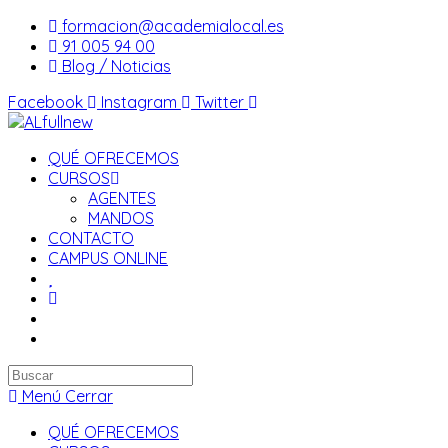
Saltar
formacion@academialocal.es
al
91 005 94 00
contenido
Blog / Noticias
Facebook
Instagram
Twitter
QUÉ OFRECEMOS
CURSOS
AGENTES
MANDOS
CONTACTO
CAMPUS ONLINE
Buscar
en
Menú
Cerrar
esta
QUÉ OFRECEMOS
web