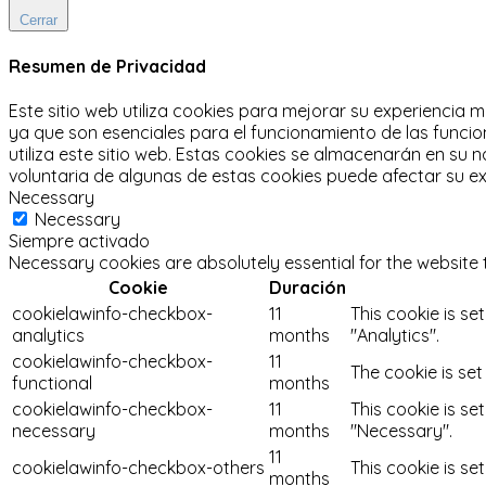
Cerrar
Resumen de Privacidad
Este sitio web utiliza cookies para mejorar su experiencia m
ya que son esenciales para el funcionamiento de las funcion
utiliza este sitio web.
Estas cookies se almacenarán en su n
voluntaria de algunas de estas cookies puede afectar su e
Necessary
Necessary
Siempre activado
Necessary cookies are absolutely essential for the website 
Cookie
Duración
cookielawinfo-checkbox-
11
This cookie is se
analytics
months
"Analytics".
cookielawinfo-checkbox-
11
The cookie is se
functional
months
cookielawinfo-checkbox-
11
This cookie is se
necessary
months
"Necessary".
11
cookielawinfo-checkbox-others
This cookie is se
months