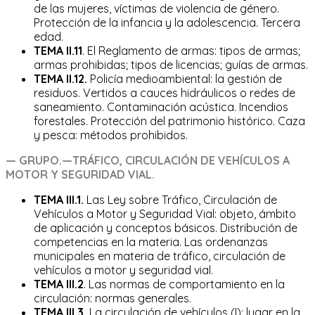
de las mujeres, víctimas de violencia de género.
Protección de la infancia y la adolescencia. Tercera
edad.
TEMA II.11
. El Reglamento de armas: tipos de armas;
armas prohibidas; tipos de licencias; guías de armas.
TEMA II.12.
Policía medioambiental: la gestión de
residuos. Vertidos a cauces hidráulicos o redes de
saneamiento. Contaminación acústica. Incendios
forestales. Protección del patrimonio histórico. Caza
y pesca: métodos prohibidos.
— GRUPO.—TRÁFICO,
CIRCULACIÓN
DE
VEHÍCULOS
A
MOTOR Y SEGURIDAD VIAL
.
TEMA III.1.
Las Ley sobre Tráfico, Circulación de
Vehículos a Motor y Seguridad Vial: objeto, ámbito
de aplicación y conceptos básicos. Distribución de
competencias en la materia. Las ordenanzas
municipales en materia de tráfico, circulación de
vehículos a motor y seguridad vial.
TEMA III.2
. Las normas de comportamiento en la
circulación: normas generales.
TEMA III.3.
La circulación de vehículos (I): lugar en la