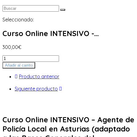
Seleccionado:
Curso Online INTENSIVO -…
300,00
€
Curso
Online
Añadir al carrito
INTENSIVO
-
Producto anterior
Agente
de
Siguiente producto
Policía
Local
en
Asturias
Curso Online INTENSIVO – Agente de
(adaptado
a
Policía Local en Asturias (adaptado
las