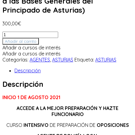
a las Bases Generales del
Bases
Generales
Principado de Asturias)
del
Principado
300,00
€
de
Asturias)
Curso
cantidad
Online
Añadir al carrito
INTENSIVO
Añadir a cursos de interés
-
Añadir a cursos de interés
Agente
Categorías:
AGENTES
,
ASTURIAS
Etiqueta:
ASTURIAS
de
Policía
Descripción
Local
en
Descripción
Asturias
(adaptado
INICIO 1 DE AGOSTO 2021
a
las
ACCEDE A LA MEJOR PREPARACIÓN Y HAZTE
Bases
FUNCIONARIO
Generales
del
CURSO
INTENSIVO
DE PREPARACIÓN DE
OPOSICIONES
Principado