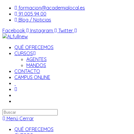
Saltar
formacion@academialocal.es
al
91 005 94 00
contenido
Blog / Noticias
Facebook
Instagram
Twitter
QUÉ OFRECEMOS
CURSOS
AGENTES
MANDOS
CONTACTO
CAMPUS ONLINE
Buscar
en
Menú
Cerrar
esta
QUÉ OFRECEMOS
web