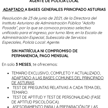
AGENTE
DE POLICÍA LOCA
L
de
Asturias)
ADAPTADO
A
B
ASES
G
ENERALES
P
RINCIPADO
A
STURIAS
cantidad
Resolución de 23 de junio de 2021, de la Directora del
Instituto Asturiano de Administración Pública “Adolfo
Posada”, por la que se convoca proceso selectivo
unificado para el ingreso, por turno libre, en la Escala de
Administración Especial, Subescala de Servicios
Especiales, Policía Local: Agente.
S
IN MATRÍCULA NI
COMPROMISO DE
PERMANENCIA,
P
AGO MENSUAL
En solo
3 MESES
, te ofrecemos:
TEMARIO EXCLUSIVO, COMPLETO Y ACTUALIZADO,
ADAPTADO A LAS BASES COMUNES DEL PRINCIPADO
DE ASTURIAS
.
TEST DE PREGUNTAS RELATIVAS A CADA TEMA DEL
TEMARIO.
TEST DE APTITUD Y TEST DE PERSONALIDAD (FASE
DE APTITUD PSICOLÓGICA).
ASESORAMIENTO PARA LA PREPARACIÓN DE LAS