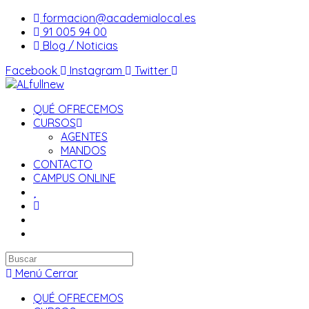
Saltar
formacion@academialocal.es
al
91 005 94 00
contenido
Blog / Noticias
Facebook
Instagram
Twitter
QUÉ OFRECEMOS
CURSOS
AGENTES
MANDOS
CONTACTO
CAMPUS ONLINE
Buscar
en
Menú
Cerrar
esta
QUÉ OFRECEMOS
web