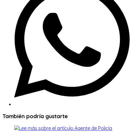
nueva
ventana
También podría gustarte