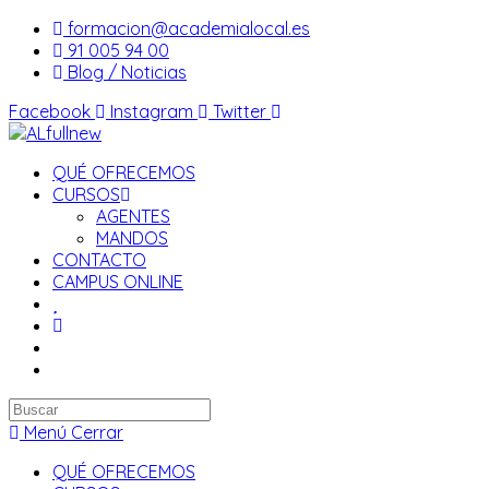
Saltar
formacion@academialocal.es
al
91 005 94 00
contenido
Blog / Noticias
Facebook
Instagram
Twitter
QUÉ OFRECEMOS
CURSOS
AGENTES
MANDOS
CONTACTO
CAMPUS ONLINE
Buscar
en
Menú
Cerrar
esta
QUÉ OFRECEMOS
web