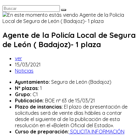
Agente de la Policía Local de Segura
de León ( Badajoz)- 1 plaza
Autor
ver
de
Publicación
15/03/2021
la
de
Categoría
Noticias
entrada:
la
de
Ayuntamiento:
Segura de León (Badajoz)
entrada:
la
Nº plazas:
1
entrada:
Grupo:
C1
Publicación:
BOE nº 63 de 15/03/21
Plazo de instancias:
El plazo de presentación de
solicitudes será de veinte días hábiles a contar
desde el siguiente al de la publicación de esta
resolución en el «Boletín Oficial del Estado».
Curso de preparación:
SOLICITA INFORMACIÓN