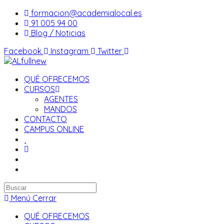
Saltar
formacion@academialocal.es
al
91 005 94 00
contenido
Blog / Noticias
Facebook
Instagram
Twitter
QUÉ OFRECEMOS
CURSOS
AGENTES
MANDOS
CONTACTO
CAMPUS ONLINE
Buscar
en
Menú
Cerrar
esta
QUÉ OFRECEMOS
web