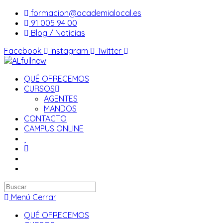
Saltar
formacion@academialocal.es
al
91 005 94 00
contenido
Blog / Noticias
Facebook
Instagram
Twitter
QUÉ OFRECEMOS
CURSOS
AGENTES
MANDOS
CONTACTO
CAMPUS ONLINE
Buscar
en
Menú
Cerrar
esta
QUÉ OFRECEMOS
web