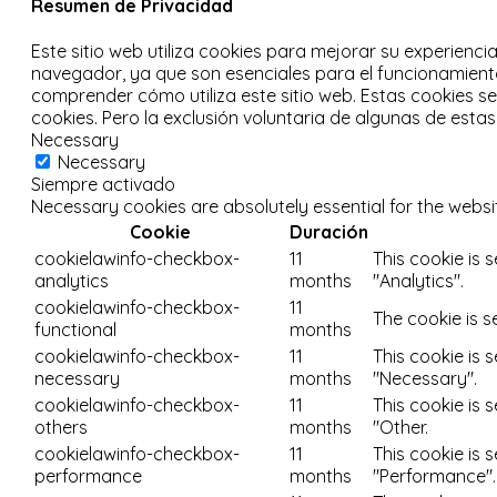
Resumen de Privacidad
Este sitio web utiliza cookies para mejorar su experienci
navegador, ya que son esenciales para el funcionamiento
comprender cómo utiliza este sitio web.
Estas cookies s
cookies.
Pero la exclusión voluntaria de algunas de esta
Necessary
Necessary
Siempre activado
Necessary cookies are absolutely essential for the websi
Cookie
Duración
cookielawinfo-checkbox-
11
This cookie is 
analytics
months
"Analytics".
cookielawinfo-checkbox-
11
The cookie is s
functional
months
cookielawinfo-checkbox-
11
This cookie is 
necessary
months
"Necessary".
cookielawinfo-checkbox-
11
This cookie is 
others
months
"Other.
cookielawinfo-checkbox-
11
This cookie is 
performance
months
"Performance".