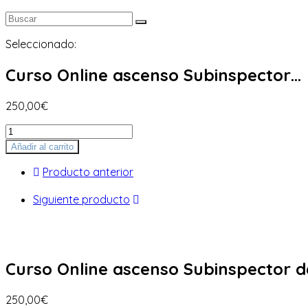
Seleccionado:
Curso Online ascenso Subinspector…
250,00
€
Curso
Online
Añadir al carrito
ascenso
Subinspector
Producto anterior
de
Policía
Siguiente producto
Local
en
Asturias
cantidad
Curso Online ascenso Subinspector de
250,00
€