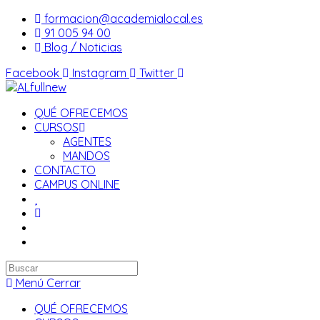
Saltar
formacion@academialocal.es
al
91 005 94 00
contenido
Blog / Noticias
Facebook
Instagram
Twitter
QUÉ OFRECEMOS
CURSOS
AGENTES
MANDOS
CONTACTO
CAMPUS ONLINE
Buscar
en
Menú
Cerrar
esta
QUÉ OFRECEMOS
web