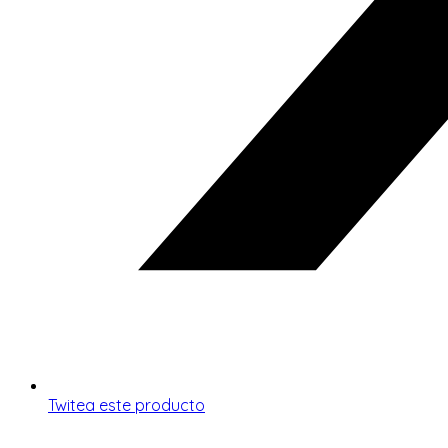
Twitea este producto
Opens
in