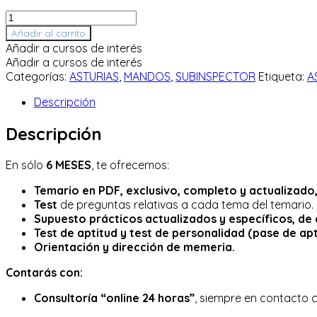
Curso
Online
Añadir al carrito
ascenso
Añadir a cursos de interés
Subinspector
Añadir a cursos de interés
de
Categorías:
ASTURIAS
,
MANDOS
,
SUBINSPECTOR
Etiqueta:
A
Policía
Local
Descripción
en
Asturias
Descripción
cantidad
En sólo
6 MESES
, te ofrecemos:
Temario en PDF, exclusivo, completo y actualizado
Test
de preguntas relativas a cada tema del temario.
Supuesto prácticos actualizados y específicos, de 
Test de aptitud y test de personalidad (pase de apt
Orientación y dirección de memeria.
Contarás con:
Consultoría “online 24 horas”
, siempre en contacto 